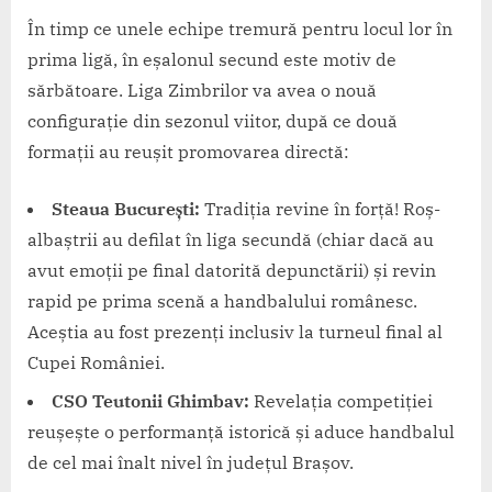
În timp ce unele echipe tremură pentru locul lor în
prima ligă, în eșalonul secund este motiv de
sărbătoare. Liga Zimbrilor va avea o nouă
configurație din sezonul viitor, după ce două
formații au reușit promovarea directă:
Steaua București:
Tradiția revine în forță! Roș-
albaștrii au defilat în liga secundă (chiar dacă au
avut emoții pe final datorită depunctării) și revin
rapid pe prima scenă a handbalului românesc.
Aceștia au fost prezenți inclusiv la turneul final al
Cupei României.
CSO Teutonii Ghimbav:
Revelația competiției
reușește o performanță istorică și aduce handbalul
de cel mai înalt nivel în județul Brașov.