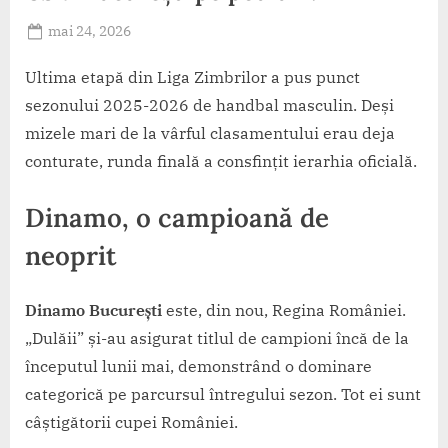
Posted
mai 24, 2026
By
on
HandbalRo
Ultima etapă din Liga Zimbrilor a pus punct
sezonului 2025-2026 de handbal masculin. Deși
mizele mari de la vârful clasamentului erau deja
conturate, runda finală a consfințit ierarhia oficială.
Dinamo, o campioană de
neoprit
Dinamo București
este, din nou, Regina României.
„Dulăii” și-au asigurat titlul de campioni încă de la
începutul lunii mai, demonstrând o dominare
categorică pe parcursul întregului sezon. Tot ei sunt
câștigătorii cupei României.