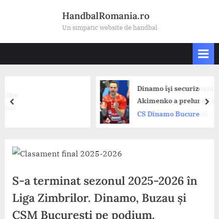
Skip
HandbalRomania.ro
to
Un simpatic website de handbal
content
Dinamo își securizează flancul drept:
Akimenko a prelungit cu campioana
prev
nex
României!
CS Dinamo Bucuresti
S-a terminat sezonul 2025-2026 în
Liga Zimbrilor. Dinamo, Buzau și
CSM București pe podium.