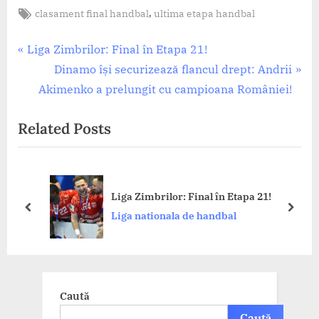
Tags:
,
clasament final handbal
ultima etapa handbal
Liga
nationala
Navigare
de
P
Liga Zimbrilor: Final în Etapa 21!
handbal
r
N
Dinamo își securizează flancul drept: Andrii
în
e
e
Akimenko a prelungit cu campioana României!
articole
v
x
Related Posts
i
t
o
P
u
o
s
s
Liga Zimbrilor: Final în Etapa 21!
P
t
prev
next
Liga nationala de handbal
o
:
s
t
:
Caută
Caută