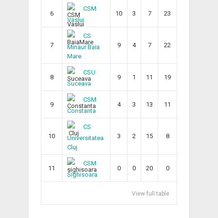
CSM
6
10
3
7
23
Vaslui
CS
7
9
4
7
22
Minaur Baia
Mare
CSU
8
9
1
11
19
Suceava
CSM
9
4
3
13
11
Constanta
CS
10
3
2
15
8
Universitatea
Cluj
CSM
11
0
0
20
0
Sighisoara
View full table