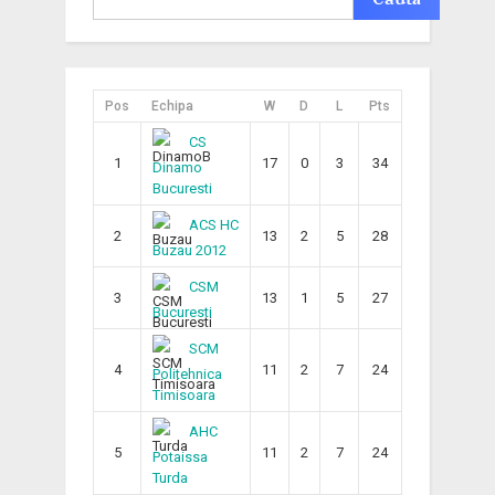
Pos
Echipa
W
D
L
Pts
CS
1
17
0
3
34
Dinamo
Bucuresti
ACS HC
2
13
2
5
28
Buzau 2012
CSM
3
13
1
5
27
Bucuresti
SCM
4
11
2
7
24
Politehnica
Timisoara
AHC
5
11
2
7
24
Potaissa
Turda