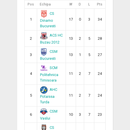
Pos
Echipa
W
D
L
Pts
CS
1
17
0
3
34
Dinamo
Bucuresti
ACS HC
2
13
2
5
28
Buzau 2012
CSM
3
13
1
5
27
Bucuresti
SCM
4
11
2
7
24
Politehnica
Timisoara
AHC
5
11
2
7
24
Potaissa
Turda
CSM
6
10
3
7
23
Vaslui
CS