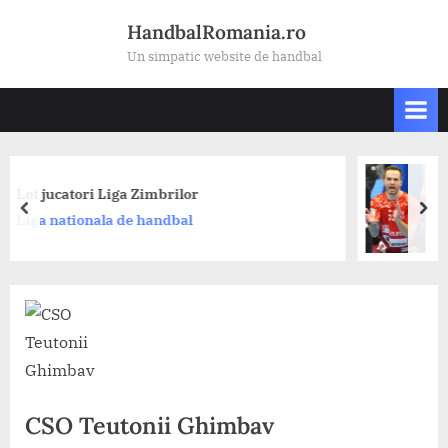
Skip
HandbalRomania.ro
to
Un simpatic website de handbal
content
Dinamo își secur
Liga Zimbrilor
Akimenko a pre
prev
nex
la de handbal
României!
CS Dinamo Bucu
CSO Teutonii Ghimbav