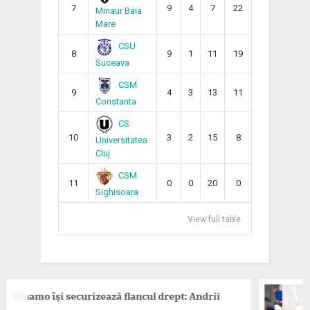
7
9
4
7
22
Minaur Baia
Mare
CSU
8
9
1
11
19
Suceava
CSM
9
4
3
13
11
Constanta
CS
10
3
2
15
8
Universitatea
Cluj
CSM
11
0
0
20
0
Sighisoara
View full table
curizează flancul drept: Andrii
Dinamo se impun