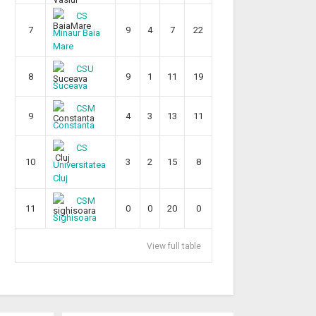
CS
7
9
4
7
22
Minaur Baia
Mare
CSU
8
9
1
11
19
Suceava
CSM
9
4
3
13
11
Constanta
CS
10
3
2
15
8
Universitatea
Cluj
CSM
11
0
0
20
0
Sighisoara
View full table