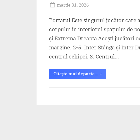
Posted
martie 31, 2026
By
on
HandbalRo
Portarul Este singurul jucător care a
corpului în interiorul spațiului de p
și Extrema Dreaptă Acești jucători oc
margine. 2-5. Inter Stânga și Inter D
centrul echipei. 3. Centrul…
“Poziții
Citește mai departe…
»
handbal”
other