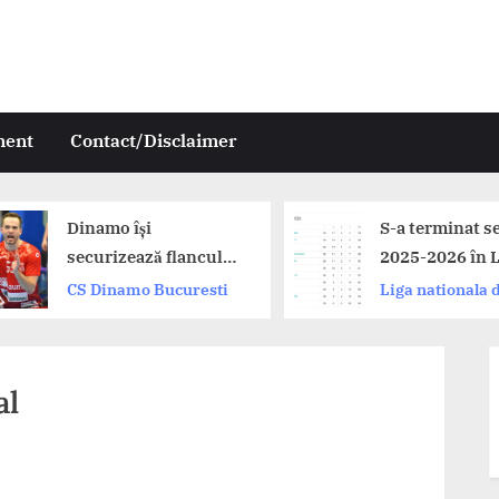
ment
Contact/Disclaimer
Dinamo își
S-a terminat s
securizează flancul
2025-2026 în L
drept: Andrii
Zimbrilor. Din
CS Dinamo Bucuresti
Liga nationala 
Akimenko a prelungit
Buzau și CSM
handbal
cu campioana
București pe p
României!
al