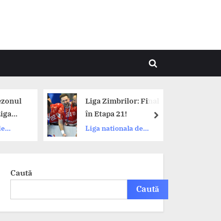
Toggle
search
form
ezonul
Liga Zimbrilor: Final
iga
în Etapa 21!
next
amo,
de
Liga nationala de
handbal
odium.
Caută
Caută