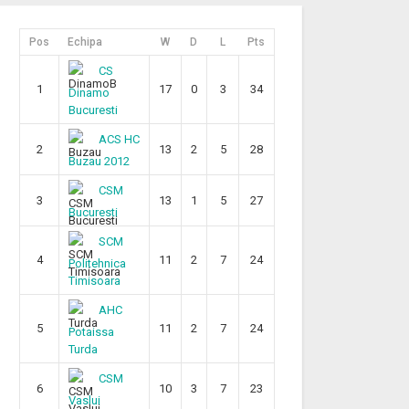
Pos
Echipa
W
D
L
Pts
CS
1
17
0
3
34
Dinamo
Bucuresti
ACS HC
2
13
2
5
28
Buzau 2012
CSM
3
13
1
5
27
Bucuresti
SCM
4
11
2
7
24
Politehnica
Timisoara
AHC
5
11
2
7
24
Potaissa
Turda
CSM
6
10
3
7
23
Vaslui