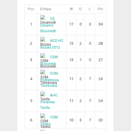
Pos
Echipa
W
D
L
Pts
CS
1
17
0
3
34
Dinamo
Bucuresti
ACS HC
2
13
2
5
28
Buzau 2012
CSM
3
13
1
5
27
Bucuresti
SCM
4
11
2
7
24
Politehnica
Timisoara
AHC
5
11
2
7
24
Potaissa
Turda
CSM
6
10
3
7
23
Vaslui