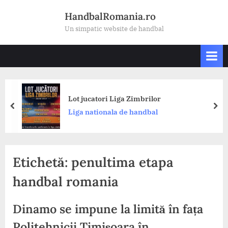
Skip
HandbalRomania.ro
to
Un simpatic website de handbal
content
Lot jucatori Liga Zimbrilor
prev
nex
Liga nationala de handbal
Etichetă:
penultima etapa
handbal romania
Dinamo se impune la limită în fața
Politehnicii Timișoara în