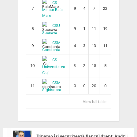
CS
7
9
4
7
22
Minaur Baia
Mare
CSU
8
9
1
11
19
Suceava
CSM
9
4
3
13
11
Constanta
CS
10
3
2
15
8
Universitatea
Cluj
CSM
11
0
0
20
0
Sighisoara
View full table
Dinamo își securizează flancul drept: Andrii