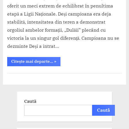
oferit un meci extrem de echilibrat în penultima
etapă a Ligii Naționale. Deși campioana era deja
stabilită, intensitatea din teren a demonstrat
orgoliul ambelor formații, „Dulăii” plecând cu
victoria la un singur gol diferență. Campioana nu se
dezminte Deși a intrat…
“Dinamo
Citește mai departe…
»
se
impune
la
CS
limită
în
Dinamo
fața
Bucuresti
Politehnicii
Timișoara
,
în
Caută
deschiderea
SCM
etapei
Politehnica
nr.21”
Caută
Timișoara