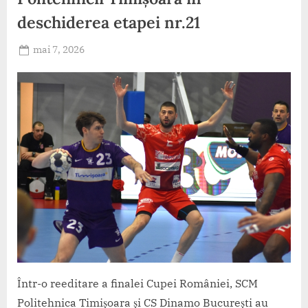
deschiderea etapei nr.21
Posted
mai 7, 2026
By
on
HandbalRo
Într-o reeditare a finalei Cupei României, SCM
Politehnica Timișoara și CS Dinamo București au