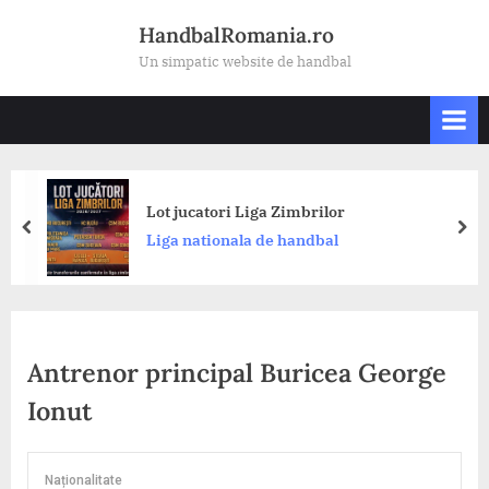
Skip
HandbalRomania.ro
to
Un simpatic website de handbal
content
Lot jucatori Liga Zimbrilor
prev
nex
Liga nationala de handbal
Antrenor principal
Buricea George
Ionut
Naționalitate