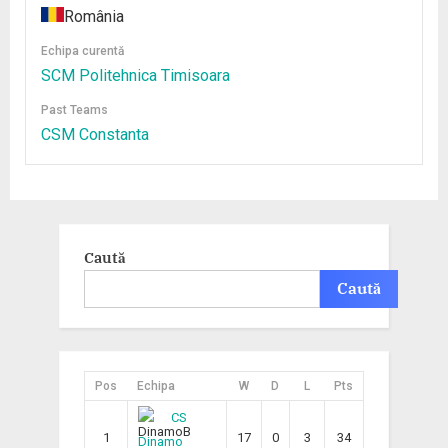
România
Echipa curentă
SCM Politehnica Timisoara
Past Teams
CSM Constanta
Caută
Caută
Pos
Echipa
W
D
L
Pts
CS
1
17
0
3
34
Dinamo