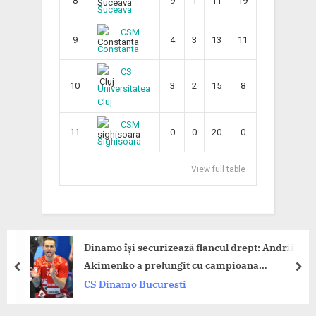
8
9
1
11
19
Suceava
CSM
9
4
3
13
11
Constanta
CS
10
3
2
15
8
Universitatea
Cluj
CSM
11
0
0
20
0
Sighisoara
View full table
Dinamo își securizează flancul drept: Andrii
Akimenko a prelungit cu campioana
prev
nex
României!
CS Dinamo Bucuresti