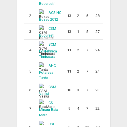
Bucuresti
ACS HC
2
13
2
5
28
Buzau 2012
CSM
3
13
1
5
27
Bucuresti
SCM
4
11
2
7
24
Politehnica
Timisoara
AHC
5
11
2
7
24
Potaissa
Turda
CSM
6
10
3
7
23
Vaslui
CS
7
9
4
7
22
Minaur Baia
Mare
CSU