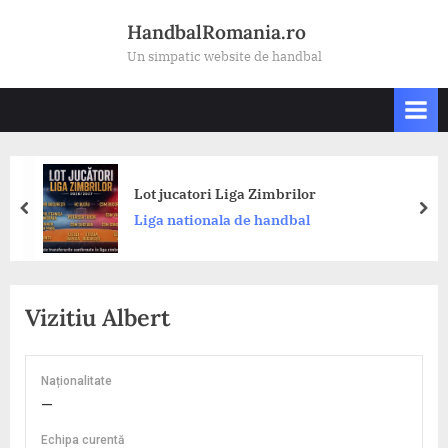
Skip
HandbalRomania.ro
to
Un simpatic website de handbal
content
Din
Lot jucatori Liga Zimbrilor
Ak
prev
nex
Liga nationala de handbal
Ro
CS
Vizitiu Albert
Naționalitate
—
Echipa curentă