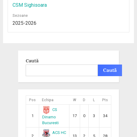
CSM Sighisoara
Sezoane
2025-2026
Caută
Caută
Pos
Echipa
W
D
L
Pts
CS
1
17
0
3
34
Dinamo
Bucuresti
ACS HC
2
13
2
5
28