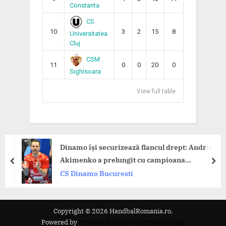
Constanta
CS
10
3
2
15
8
Universitatea
Cluj
CSM
11
0
0
20
0
Sighisoara
View full table
Dinamo își securizează flancul drept: Andrii
Akimenko a prelungit cu campioana
prev
nex
României!
CS Dinamo Bucuresti
Copyright © 2026 HandbalRomania.ro.
Powered by
PressBook News WordPress theme