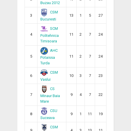
Buzau 2012
CSM
3
13
1
5
27
Bucuresti
SCM
4
11
2
7
24
Politehnica
Timisoara
AHC
5
11
2
7
24
Potaissa
Turda
CSM
6
10
3
7
23
Vaslui
CS
7
9
4
7
22
Minaur Baia
Mare
CSU
8
9
1
11
19
Suceava
CSM
9
4
3
13
11