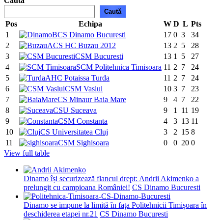
Caută
Caută
Pos
Echipa
W
D
L
Pts
1
CS Dinamo Bucuresti
17
0
3
34
2
ACS HC Buzau 2012
13
2
5
28
3
CSM Bucuresti
13
1
5
27
4
SCM Politehnica Timisoara
11
2
7
24
5
AHC Potaissa Turda
11
2
7
24
6
CSM Vaslui
10
3
7
23
7
CS Minaur Baia Mare
9
4
7
22
8
CSU Suceava
9
1
11
19
9
CSM Constanta
4
3
13
11
10
CS Universitatea Cluj
3
2
15
8
11
CSM Sighisoara
0
0
20
0
View full table
Dinamo își securizează flancul drept: Andrii Akimenko a
prelungit cu campioana României!
CS Dinamo Bucuresti
Dinamo se impune la limită în fața Politehnicii Timișoara în
deschiderea etapei nr.21
CS Dinamo Bucuresti