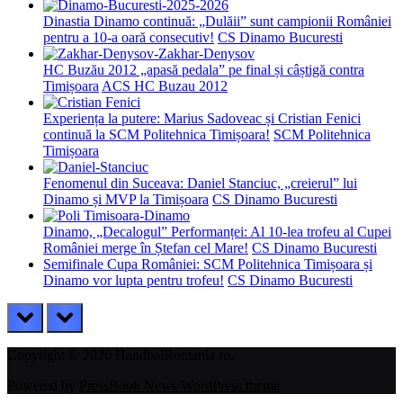
Dinastia Dinamo continuă: „Dulăii” sunt campionii României
pentru a 10-a oară consecutiv!
CS Dinamo Bucuresti
HC Buzău 2012 „apasă pedala” pe final și câștigă contra
Timișoara
ACS HC Buzau 2012
Experiența la putere: Marius Sadoveac și Cristian Fenici
continuă la SCM Politehnica Timișoara!
SCM Politehnica
Timișoara
Fenomenul din Suceava: Daniel Stanciuc, „creierul” lui
Dinamo și MVP la Timișoara
CS Dinamo Bucuresti
Dinamo, „Decalogul” Performanței: Al 10-lea trofeu al Cupei
României merge în Ștefan cel Mare!
CS Dinamo Bucuresti
Semifinale Cupa României: SCM Politehnica Timișoara și
Dinamo vor lupta pentru trofeu!
CS Dinamo Bucuresti
prev
next
Copyright © 2026 HandbalRomania.ro.
Powered by
PressBook News WordPress theme