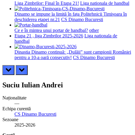
Liga Zimbrilor: Final în Etapa 21!
Liga nationala de handbal
Dinamo se impune la limită în fața Politehnicii Timișoara în
deschiderea etapei nr.21
CS Dinamo Bucuresti
Ce e în mintea unui portar de handbal?
other
Etapa 21 , liga Zimbrilor 2025-2026
Liga nationala de
handbal
Dinastia Dinamo continuă: „Dulăii” sunt campionii României
pentru a 10-a oară consecutiv!
CS Dinamo Bucuresti
prev
next
Suciu Iulian Andrei
Naționalitate
—
Echipa curentă
CS Dinamo Bucuresti
Sezoane
2025-2026