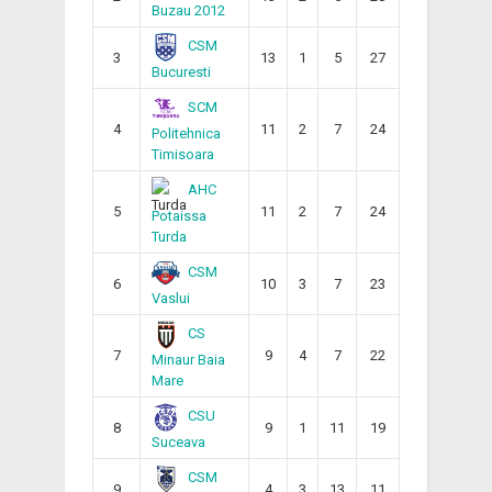
Buzau 2012
CSM
3
13
1
5
27
Bucuresti
SCM
4
11
2
7
24
Politehnica
Timisoara
AHC
5
11
2
7
24
Potaissa
Turda
CSM
6
10
3
7
23
Vaslui
CS
7
9
4
7
22
Minaur Baia
Mare
CSU
8
9
1
11
19
Suceava
CSM
9
4
3
13
11