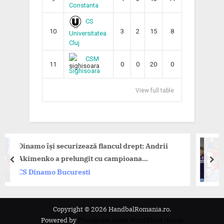
Constanta
CS
10
3
2
15
8
Universitatea
Cluj
CSM
11
0
0
20
0
Sighisoara
View full table
 securizează flancul drept: Andrii
Dinamo se i
a prelungit cu campioana
Timișoara î
prev
nex
!
 Bucuresti
CS Dinamo 
Copyright © 2026 HandbalRomania.ro.
Powered by
PressBook News WordPress theme