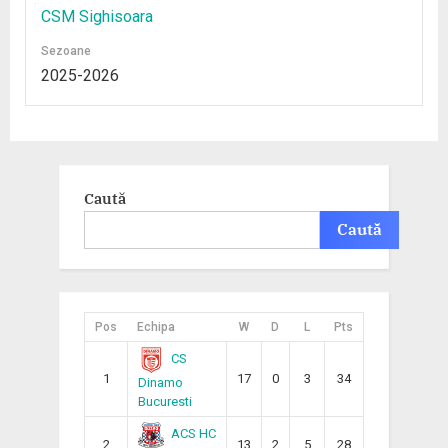
CSM Sighisoara
Sezoane
2025-2026
Caută
Caută
Pos
Echipa
W
D
L
Pts
CS
1
17
0
3
34
Dinamo
Bucuresti
ACS HC
2
13
2
5
28