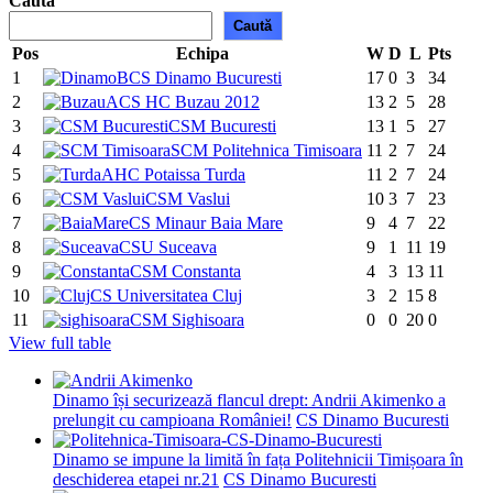
Caută
Caută
Pos
Echipa
W
D
L
Pts
1
CS Dinamo Bucuresti
17
0
3
34
2
ACS HC Buzau 2012
13
2
5
28
3
CSM Bucuresti
13
1
5
27
4
SCM Politehnica Timisoara
11
2
7
24
5
AHC Potaissa Turda
11
2
7
24
6
CSM Vaslui
10
3
7
23
7
CS Minaur Baia Mare
9
4
7
22
8
CSU Suceava
9
1
11
19
9
CSM Constanta
4
3
13
11
10
CS Universitatea Cluj
3
2
15
8
11
CSM Sighisoara
0
0
20
0
View full table
Dinamo își securizează flancul drept: Andrii Akimenko a
prelungit cu campioana României!
CS Dinamo Bucuresti
Dinamo se impune la limită în fața Politehnicii Timișoara în
deschiderea etapei nr.21
CS Dinamo Bucuresti