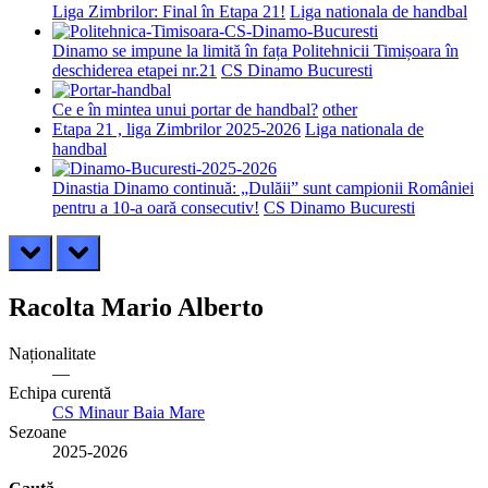
Liga Zimbrilor: Final în Etapa 21!
Liga nationala de handbal
Dinamo se impune la limită în fața Politehnicii Timișoara în
deschiderea etapei nr.21
CS Dinamo Bucuresti
Ce e în mintea unui portar de handbal?
other
Etapa 21 , liga Zimbrilor 2025-2026
Liga nationala de
handbal
Dinastia Dinamo continuă: „Dulăii” sunt campionii României
pentru a 10-a oară consecutiv!
CS Dinamo Bucuresti
prev
next
Racolta Mario Alberto
Naționalitate
—
Echipa curentă
CS Minaur Baia Mare
Sezoane
2025-2026