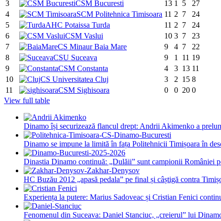
3
CSM Bucuresti
13
1
5
27
4
SCM Politehnica Timisoara
11
2
7
24
5
AHC Potaissa Turda
11
2
7
24
6
CSM Vaslui
10
3
7
23
7
CS Minaur Baia Mare
9
4
7
22
8
CSU Suceava
9
1
11
19
9
CSM Constanta
4
3
13
11
10
CS Universitatea Cluj
3
2
15
8
11
CSM Sighisoara
0
0
20
0
View full table
Dinamo își securizează flancul drept: Andrii Akimenko a prel
Dinamo se impune la limită în fața Politehnicii Timișoara în des
Dinastia Dinamo continuă: „Dulăii” sunt campionii României pe
HC Buzău 2012 „apasă pedala” pe final și câștigă contra Timiș
Experiența la putere: Marius Sadoveac și Cristian Fenici conti
Fenomenul din Suceava: Daniel Stanciuc, „creierul” lui Dinam