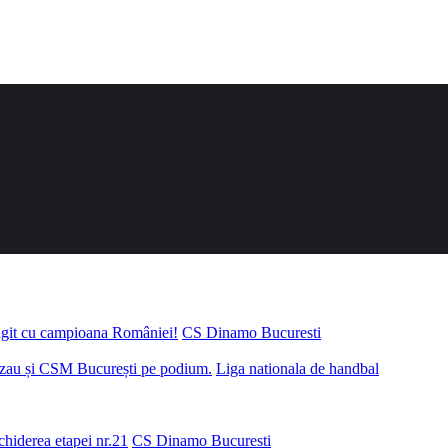
ungit cu campioana României!
CS Dinamo Bucuresti
uzau și CSM București pe podium.
Liga nationala de handbal
chiderea etapei nr.21
CS Dinamo Bucuresti