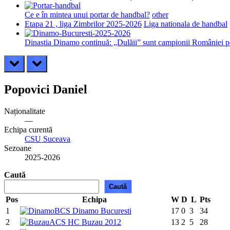
Ce e în mintea unui portar de handbal?
other
Etapa 21 , liga Zimbrilor 2025-2026
Liga nationala de handbal
Dinastia Dinamo continuă: „Dulăii” sunt campionii României pe
prev
next
Popovici Daniel
Naționalitate
—
Echipa curentă
CSU Suceava
Sezoane
2025-2026
Caută
Caută
Pos
Echipa
W
D
L
Pts
1
CS Dinamo Bucuresti
17
0
3
34
2
ACS HC Buzau 2012
13
2
5
28