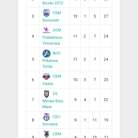
Buzau 2012
CSM
3
13
1
5
27
Bucuresti
SCM
4
11
2
7
24
Politehnica
Timisoara
AHC
5
11
2
7
24
Potaissa
Turda
CSM
6
10
3
7
23
Vaslui
CS
7
9
4
7
22
Minaur Baia
Mare
CSU
8
9
1
11
19
Suceava
CSM
9
4
3
13
11