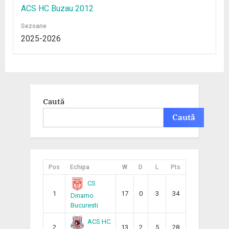
ACS HC Buzau 2012
Sezoane
2025-2026
Caută
Caută
Pos
Echipa
W
D
L
Pts
CS
1
17
0
3
34
Dinamo
Bucuresti
ACS HC
2
13
2
5
28