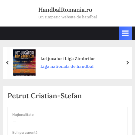
Skip
HandbalRomania.ro
to
Un simpatic website de handbal
content
Lot jucatori Liga Zimbrilor
prev
nex
Liga nationala de handbal
Petrut Cristian-Stefan
Naționalitate
—
Echipa curentă