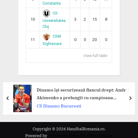
Constanta
CS
10
3
2
15
8
Universitatea
Cluj
CSM
11
0
0
20
0
Sighisoara
View full table
Dinamo își securizează flancul drept: Andrii
Akimenko a prelungit cu campioana
prev
nex
României!
CS Dinamo Bucuresti
Copyright © 2026 HandbalRomania.ro.
Powered by
PressBook News WordPress theme