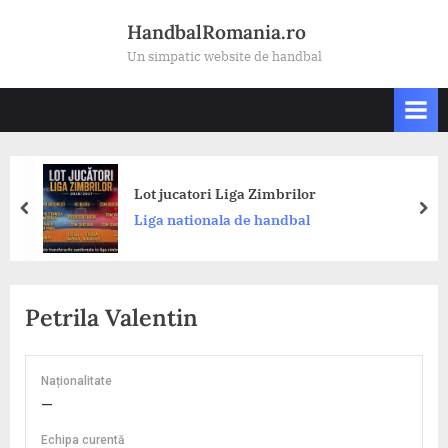
Skip
HandbalRomania.ro
to
Un simpatic website de handbal
content
Dinam
t jucatori Liga Zimbrilor
Akim
prev
nex
ga nationala de handbal
Româ
CS D
Petrila Valentin
Naționalitate
—
Echipa curentă