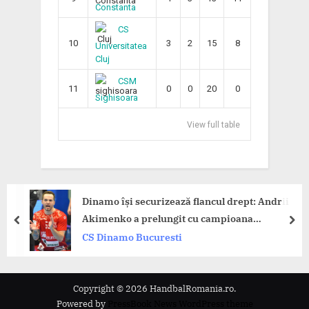
Constanta
CS
10
3
2
15
8
Universitatea
Cluj
CSM
11
0
0
20
0
Sighisoara
View full table
mo își securizează flancul drept: Andrii
Dinam
menko a prelungit cu campioana
Timiș
prev
nex
âniei!
Dinamo Bucuresti
CS D
Copyright © 2026 HandbalRomania.ro.
Powered by
PressBook News WordPress theme