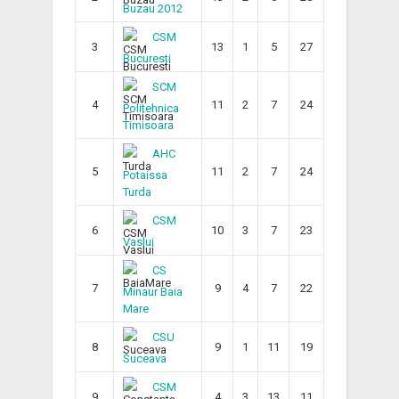
Buzau 2012
CSM
3
13
1
5
27
Bucuresti
SCM
4
11
2
7
24
Politehnica
Timisoara
AHC
5
11
2
7
24
Potaissa
Turda
CSM
6
10
3
7
23
Vaslui
CS
7
9
4
7
22
Minaur Baia
Mare
CSU
8
9
1
11
19
Suceava
CSM
9
4
3
13
11