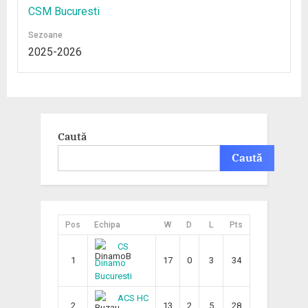
CSM Bucuresti
Sezoane
2025-2026
Caută
Caută
Pos
Echipa
W
D
L
Pts
CS
1
17
0
3
34
Dinamo
Bucuresti
ACS HC
2
13
2
5
28