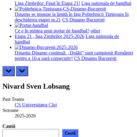
Liga Zimbrilor: Final în Etapa 21!
Liga nationala de handbal
Dinamo se impune la limită în fața Politehnicii Timișoara în
deschiderea etapei nr.21
CS Dinamo Bucuresti
Ce e în mintea unui portar de handbal?
other
Etapa 21 , liga Zimbrilor 2025-2026
Liga nationala de
handbal
Dinastia Dinamo continuă: „Dulăii” sunt campionii României
pentru a 10-a oară consecutiv!
CS Dinamo Bucuresti
prev
next
Nivard Sven Lobsang
Past Teams
CS Universitatea Cluj
Sezoane
2025-2026
Caută
Caută