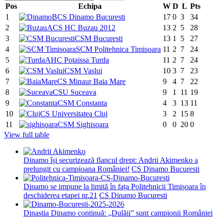
Pos
Echipa
W
D
L
Pts
1
CS Dinamo Bucuresti
17
0
3
34
2
ACS HC Buzau 2012
13
2
5
28
3
CSM Bucuresti
13
1
5
27
4
SCM Politehnica Timisoara
11
2
7
24
5
AHC Potaissa Turda
11
2
7
24
6
CSM Vaslui
10
3
7
23
7
CS Minaur Baia Mare
9
4
7
22
8
CSU Suceava
9
1
11
19
9
CSM Constanta
4
3
13
11
10
CS Universitatea Cluj
3
2
15
8
11
CSM Sighisoara
0
0
20
0
View full table
Dinamo își securizează flancul drept: Andrii Akimenko a
prelungit cu campioana României!
CS Dinamo Bucuresti
Dinamo se impune la limită în fața Politehnicii Timișoara în
deschiderea etapei nr.21
CS Dinamo Bucuresti
Dinastia Dinamo continuă: „Dulăii” sunt campionii României