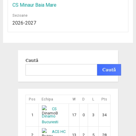
CS Minaur Baia Mare
Sezoane
2026-2027
Caută
Caută
Pos
Echipa
W
D
L
Pts
CS
1
17
0
3
34
Dinamo
Bucuresti
ACS HC
2
13
2
5
28