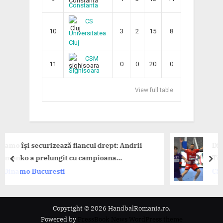
Constanta
CS
10
3
2
15
8
Universitatea
Cluj
CSM
11
0
0
20
0
Sighisoara
View full table
curizează flancul drept: Andrii
Dinamo se impun
relungit cu campioana
Timișoara în d
prev
nex
curesti
CS Dinamo Buc
Copyright © 2026 HandbalRomania.ro.
Powered by
PressBook News WordPress theme