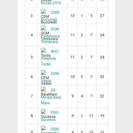
Buzau 2012
CSM
3
13
1
5
27
Bucuresti
SCM
4
11
2
7
24
Politehnica
Timisoara
AHC
5
11
2
7
24
Potaissa
Turda
CSM
6
10
3
7
23
Vaslui
CS
7
9
4
7
22
Minaur Baia
Mare
CSU
8
9
1
11
19
Suceava
CSM
9
4
3
13
11