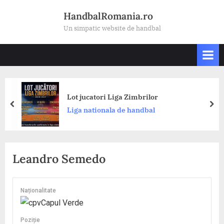
Skip
HandbalRomania.ro
to
Un simpatic website de handbal
content
Lot jucatori Liga Zimbrilor
prev
nex
Liga nationala de handbal
Leandro Semedo
Naționalitate
Capul Verde
Poziție