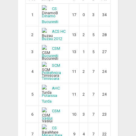
CS
1
17
0
3
34
Dinamo
Bucuresti
ACS HC
2
13
2
5
28
Buzau 2012
CSM
3
13
1
5
27
Bucuresti
SCM
4
11
2
7
24
Politehnica
Timisoara
AHC
5
11
2
7
24
Potaissa
Turda
CSM
6
10
3
7
23
Vaslui
CS
7
9
4
7
22
Minaur Baia