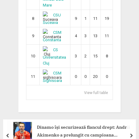
Mare
CSU
8
9
1
11
19
Suceava
CSM
9
4
3
13
11
Constanta
CS
10
3
2
15
8
Universitatea
Cluj
CSM
11
0
0
20
0
Sighisoara
View full table
Dinamo își securizează flancul drept: Andrii
Akimenko a prelungit cu campioana
prev
nex