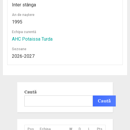
Inter stânga
An de naștere
1995
Echipa curentă
AHC Potaissa Turda
Sezoane
2026-2027
Caută
Caută
Pos
Echipa
W
D
L
Pts