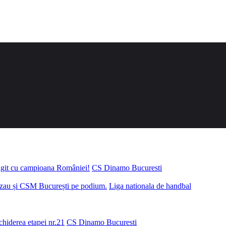
ungit cu campioana României!
CS Dinamo Bucuresti
uzau și CSM București pe podium.
Liga nationala de handbal
chiderea etapei nr.21
CS Dinamo Bucuresti