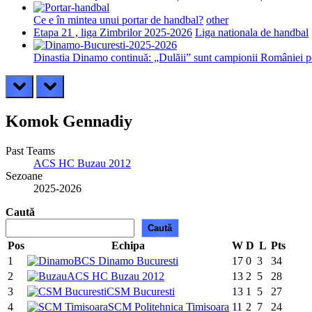
Ce e în mintea unui portar de handbal?
other
Etapa 21 , liga Zimbrilor 2025-2026
Liga nationala de handbal
Dinastia Dinamo continuă: „Dulăii” sunt campionii României pe
prev
next
Komok Gennadiy
Past Teams
ACS HC Buzau 2012
Sezoane
2025-2026
Caută
Caută
Pos
Echipa
W
D
L
Pts
1
CS Dinamo Bucuresti
17
0
3
34
2
ACS HC Buzau 2012
13
2
5
28
3
CSM Bucuresti
13
1
5
27
4
SCM Politehnica Timisoara
11
2
7
24