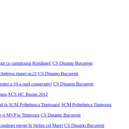
ungit cu campioana României!
CS Dinamo Bucuresti
chiderea etapei nr.21
CS Dinamo Bucuresti
ntru a 10-a oară consecutiv!
CS Dinamo Bucuresti
oara
ACS HC Buzau 2012
nuă la SCM Politehnica Timișoara!
SCM Politehnica Timișoara
o și MVP la Timișoara
CS Dinamo Bucuresti
României merge în Ștefan cel Mare!
CS Dinamo Bucuresti