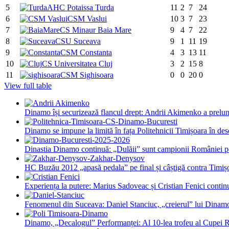
5
AHC Potaissa Turda
11
2
7
24
6
CSM Vaslui
10
3
7
23
7
CS Minaur Baia Mare
9
4
7
22
8
CSU Suceava
9
1
11
19
9
CSM Constanta
4
3
13
11
10
CS Universitatea Cluj
3
2
15
8
11
CSM Sighisoara
0
0
20
0
View full table
Dinamo își securizează flancul drept: Andrii Akimenko a prel
Dinamo se impune la limită în fața Politehnicii Timișoara în des
Dinastia Dinamo continuă: „Dulăii” sunt campionii României pe
HC Buzău 2012 „apasă pedala” pe final și câștigă contra Timiș
Experiența la putere: Marius Sadoveac și Cristian Fenici conti
Fenomenul din Suceava: Daniel Stanciuc, „creierul” lui Dinam
Dinamo, „Decalogul” Performanței: Al 10-lea trofeu al Cupei 