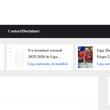
Contact/Disclaimer
S-a terminat sezonul
Liga Zimbrilo
2025-2026 în Liga
Etapa 21!
Zimbrilor. Dinamo,
Liga nationala de handbal
Liga national
Buzau și CSM
București pe podium.