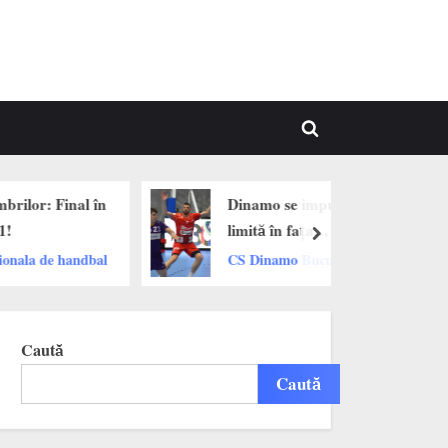
Toggle
search
form
r: Final în
Dinamo se impune la
limită în fața
next
Politehnicii Timișoara
a de handbal
CS Dinamo Bucuresti
în deschiderea etapei
nr.21
Caută
Caută