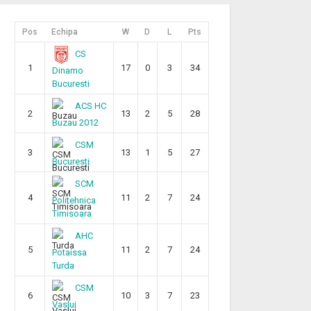
Pos
Echipa
W
D
L
Pts
CS
1
17
0
3
34
Dinamo
Bucuresti
ACS HC
2
13
2
5
28
Buzau 2012
CSM
3
13
1
5
27
Bucuresti
SCM
4
11
2
7
24
Politehnica
Timisoara
AHC
5
11
2
7
24
Potaissa
Turda
CSM
6
10
3
7
23
Vaslui