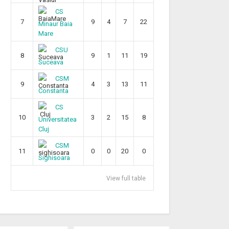
CS
7
9
4
7
22
Minaur Baia
Mare
CSU
8
9
1
11
19
Suceava
CSM
9
4
3
13
11
Constanta
CS
10
3
2
15
8
Universitatea
Cluj
CSM
11
0
0
20
0
Sighisoara
View full table