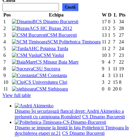
Caută
Caută
Pos
Echipa
W
D
L
Pts
1
CS Dinamo Bucuresti
17
0
3
34
2
ACS HC Buzau 2012
13
2
5
28
3
CSM Bucuresti
13
1
5
27
4
SCM Politehnica Timisoara
11
2
7
24
5
AHC Potaissa Turda
11
2
7
24
6
CSM Vaslui
10
3
7
23
7
CS Minaur Baia Mare
9
4
7
22
8
CSU Suceava
9
1
11
19
9
CSM Constanta
4
3
13
11
10
CS Universitatea Cluj
3
2
15
8
11
CSM Sighisoara
0
0
20
0
View full table
Dinamo își securizează flancul drept: Andrii Akimenko a
prelungit cu campioana României!
CS Dinamo Bucuresti
Dinamo se impune la limită în fața Politehnicii Timișoara în
deschiderea etapei nr.21
CS Dinamo Bucuresti