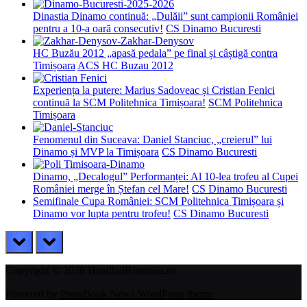
Dinastia Dinamo continuă: „Dulăii” sunt campionii României
pentru a 10-a oară consecutiv!
CS Dinamo Bucuresti
HC Buzău 2012 „apasă pedala” pe final și câștigă contra
Timișoara
ACS HC Buzau 2012
Experiența la putere: Marius Sadoveac și Cristian Fenici
continuă la SCM Politehnica Timișoara!
SCM Politehnica
Timișoara
Fenomenul din Suceava: Daniel Stanciuc, „creierul” lui
Dinamo și MVP la Timișoara
CS Dinamo Bucuresti
Dinamo, „Decalogul” Performanței: Al 10-lea trofeu al Cupei
României merge în Ștefan cel Mare!
CS Dinamo Bucuresti
Semifinale Cupa României: SCM Politehnica Timișoara și
Dinamo vor lupta pentru trofeu!
CS Dinamo Bucuresti
prev
next
Copyright © 2026 HandbalRomania.ro.
Powered by
PressBook News WordPress theme