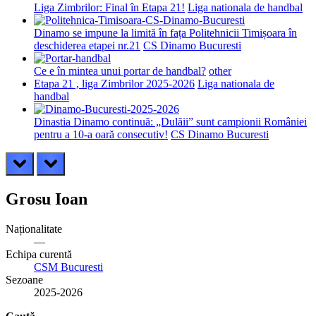
Liga Zimbrilor: Final în Etapa 21!
Liga nationala de handbal
Dinamo se impune la limită în fața Politehnicii Timișoara în
deschiderea etapei nr.21
CS Dinamo Bucuresti
Ce e în mintea unui portar de handbal?
other
Etapa 21 , liga Zimbrilor 2025-2026
Liga nationala de
handbal
Dinastia Dinamo continuă: „Dulăii” sunt campionii României
pentru a 10-a oară consecutiv!
CS Dinamo Bucuresti
prev
next
Grosu Ioan
Naționalitate
—
Echipa curentă
CSM Bucuresti
Sezoane
2025-2026