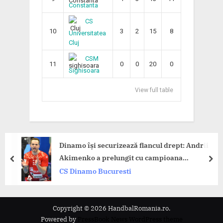
Constanta
CS
10
3
2
15
8
Universitatea
Cluj
CSM
11
0
0
20
0
Sighisoara
View full table
Dinamo își securizează flancul drept: Andrii
Akimenko a prelungit cu campioana
prev
nex
României!
CS Dinamo Bucuresti
Copyright © 2026 HandbalRomania.ro.
Powered by
PressBook News WordPress theme