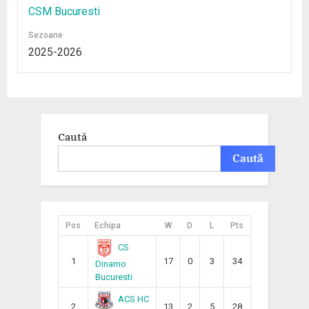
CSM Bucuresti
Sezoane
2025-2026
Caută
Caută
Pos
Echipa
W
D
L
Pts
CS
1
17
0
3
34
Dinamo
Bucuresti
ACS HC
2
13
2
5
28