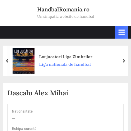
Skip
HandbalRomania.ro
to
Un simpatic website de handbal
content
Lot jucatori Liga Zimbrilor
prev
nex
Liga nationala de handbal
Dascalu Alex Mihai
Naționalitate
—
Echipa curentă