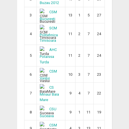
Buzau 2012
CSM
3
13
1
5
27
Bucuresti
SCM
4
11
2
7
24
Politehnica
Timisoara
AHC
5
11
2
7
24
Potaissa
Turda
CSM
6
10
3
7
23
Vaslui
CS
7
9
4
7
22
Minaur Baia
Mare
CSU
8
9
1
11
19
Suceava
CSM
9
4
3
13
11