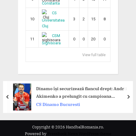
Constanta
CS
10
3
2
15
8
Universitatea
Cluj
CSM
11
0
0
20
0
Sighisoara
View full table
Dinamo își securizează flancul drept: Andrii
Akimenko a prelungit cu campioana
prev
nex
României!
CS Dinamo Bucuresti
Copyright © 2026 HandbalRomania.ro.
Powered by
PressBook News WordPress theme