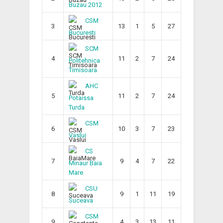
Buzau 2012
CSM
3
13
1
5
27
Bucuresti
SCM
4
11
2
7
24
Politehnica
Timisoara
AHC
5
11
2
7
24
Potaissa
Turda
CSM
6
10
3
7
23
Vaslui
CS
7
9
4
7
22
Minaur Baia
Mare
CSU
8
9
1
11
19
Suceava
CSM
9
4
3
13
11