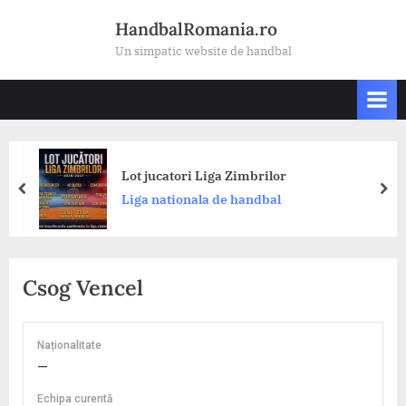
Skip
HandbalRomania.ro
to
Un simpatic website de handbal
content
Lot jucatori Liga Zimbrilor
prev
nex
Liga nationala de handbal
Csog Vencel
Naționalitate
—
Echipa curentă