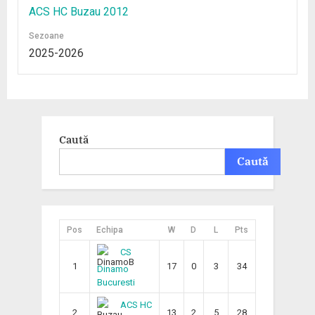
ACS HC Buzau 2012
Sezoane
2025-2026
Caută
Caută
Pos
Echipa
W
D
L
Pts
CS
1
17
0
3
34
Dinamo
Bucuresti
ACS HC
2
13
2
5
28