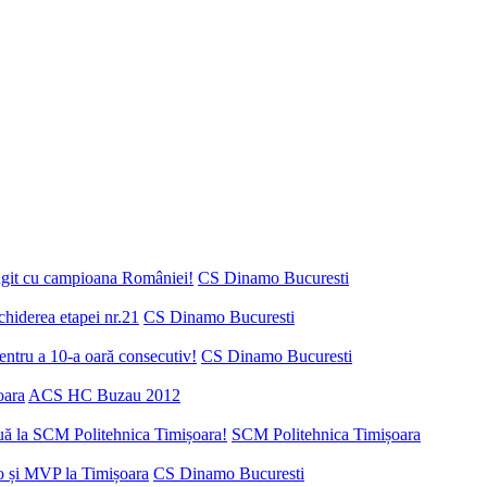
ungit cu campioana României!
CS Dinamo Bucuresti
chiderea etapei nr.21
CS Dinamo Bucuresti
ntru a 10-a oară consecutiv!
CS Dinamo Bucuresti
oara
ACS HC Buzau 2012
nuă la SCM Politehnica Timișoara!
SCM Politehnica Timișoara
o și MVP la Timișoara
CS Dinamo Bucuresti