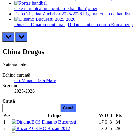
Ce e în mintea unui portar de handbal?
other
Etapa 21 , liga Zimbrilor 2025-2026
Liga nationala de handbal
Dinastia Dinamo continuă: „Dulăii” sunt campionii României pe
prev
next
China Dragos
Naționalitate
—
Echipa curentă
CS Minaur Baia Mare
Sezoane
2025-2026
Caută
Caută
Pos
Echipa
W
D
L
Pts
1
CS Dinamo Bucuresti
17
0
3
34
2
ACS HC Buzau 2012
13
2
5
28