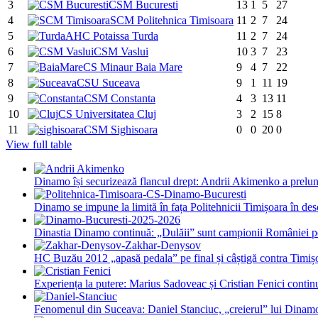
3
CSM Bucuresti
13
1
5
27
4
SCM Politehnica Timisoara
11
2
7
24
5
AHC Potaissa Turda
11
2
7
24
6
CSM Vaslui
10
3
7
23
7
CS Minaur Baia Mare
9
4
7
22
8
CSU Suceava
9
1
11
19
9
CSM Constanta
4
3
13
11
10
CS Universitatea Cluj
3
2
15
8
11
CSM Sighisoara
0
0
20
0
View full table
Dinamo își securizează flancul drept: Andrii Akimenko a prel
Dinamo se impune la limită în fața Politehnicii Timișoara în des
Dinastia Dinamo continuă: „Dulăii” sunt campionii României pe
HC Buzău 2012 „apasă pedala” pe final și câștigă contra Timiș
Experiența la putere: Marius Sadoveac și Cristian Fenici conti
Fenomenul din Suceava: Daniel Stanciuc, „creierul” lui Dinam