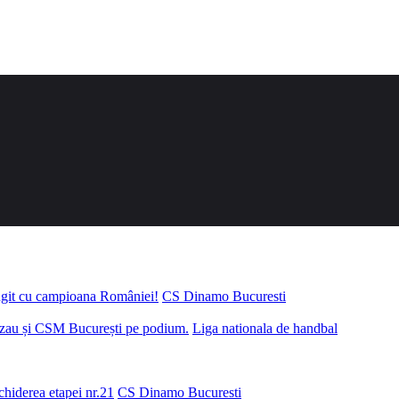
ungit cu campioana României!
CS Dinamo Bucuresti
uzau și CSM București pe podium.
Liga nationala de handbal
chiderea etapei nr.21
CS Dinamo Bucuresti