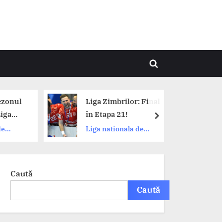
Toggle
search
form
Liga Zimbrilor: Final
Dinamo s
în Etapa 21!
limită în 
next
Politehni
Liga nationala de
CS Dinamo
Timișoara
handbal
deschider
nr.21
Caută
Caută