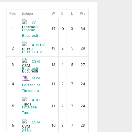
Pos
Echipa
W
D
L
Pts
CS
1
17
0
3
34
Dinamo
Bucuresti
ACS HC
2
13
2
5
28
Buzau 2012
CSM
3
13
1
5
27
Bucuresti
SCM
4
11
2
7
24
Politehnica
Timisoara
AHC
5
11
2
7
24
Potaissa
Turda
CSM
6
10
3
7
23
Vaslui