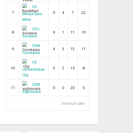
CS
7
9
4
7
22
Minaur Baia
Mare
CSU
8
9
1
11
19
Suceava
CSM
9
4
3
13
11
Constanta
CS
10
3
2
15
8
Universitatea
Cluj
CSM
11
0
0
20
0
Sighisoara
View full table