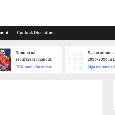
ment
Contact/Disclaimer
inamo își
S-a terminat sezonul
curizează flancul
2025-2026 în Liga
ept: Andrii
Zimbrilor. Dinamo,
S Dinamo Bucuresti
Liga nationala de
kimenko a prelungit
Buzau și CSM
handbal
u campioana
București pe podium.
omâniei!