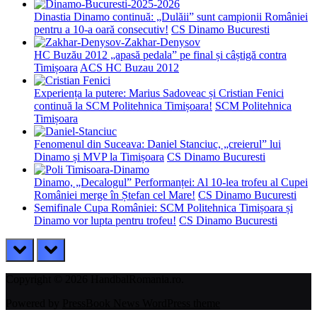
Dinastia Dinamo continuă: „Dulăii” sunt campionii României
pentru a 10-a oară consecutiv!
CS Dinamo Bucuresti
HC Buzău 2012 „apasă pedala” pe final și câștigă contra
Timișoara
ACS HC Buzau 2012
Experiența la putere: Marius Sadoveac și Cristian Fenici
continuă la SCM Politehnica Timișoara!
SCM Politehnica
Timișoara
Fenomenul din Suceava: Daniel Stanciuc, „creierul” lui
Dinamo și MVP la Timișoara
CS Dinamo Bucuresti
Dinamo, „Decalogul” Performanței: Al 10-lea trofeu al Cupei
României merge în Ștefan cel Mare!
CS Dinamo Bucuresti
Semifinale Cupa României: SCM Politehnica Timișoara și
Dinamo vor lupta pentru trofeu!
CS Dinamo Bucuresti
prev
next
Copyright © 2026 HandbalRomania.ro.
Powered by
PressBook News WordPress theme