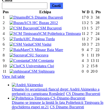
Caută
Caută
Pos
Echipa
W
D
L
Pts
1
CS Dinamo Bucuresti
17
0
3
34
2
ACS HC Buzau 2012
13
2
5
28
3
CSM Bucuresti
13
1
5
27
4
SCM Politehnica Timisoara
11
2
7
24
5
AHC Potaissa Turda
11
2
7
24
6
CSM Vaslui
10
3
7
23
7
CS Minaur Baia Mare
9
4
7
22
8
CSU Suceava
9
1
11
19
9
CSM Constanta
4
3
13
11
10
CS Universitatea Cluj
3
2
15
8
11
CSM Sighisoara
0
0
20
0
View full table
Dinamo își securizează flancul drept: Andrii Akimenko a
prelungit cu campioana României!
CS Dinamo Bucuresti
Dinamo se impune la limită în fața Politehnicii Timișoara în
deschiderea etapei nr.21
CS Dinamo Bucuresti