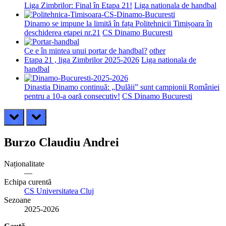
Liga Zimbrilor: Final în Etapa 21!
Liga nationala de handbal
Dinamo se impune la limită în fața Politehnicii Timișoara în
deschiderea etapei nr.21
CS Dinamo Bucuresti
Ce e în mintea unui portar de handbal?
other
Etapa 21 , liga Zimbrilor 2025-2026
Liga nationala de
handbal
Dinastia Dinamo continuă: „Dulăii” sunt campionii României
pentru a 10-a oară consecutiv!
CS Dinamo Bucuresti
prev
next
Burzo Claudiu Andrei
Naționalitate
—
Echipa curentă
CS Universitatea Cluj
Sezoane
2025-2026