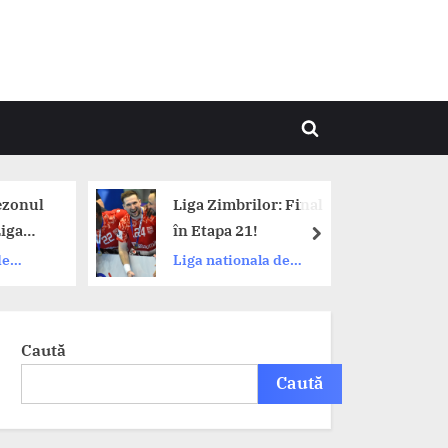
Toggle
search
form
ezonul
Liga Zimbrilor: Final
iga
în Etapa 21!
next
amo,
de
Liga nationala de
handbal
podium.
Caută
Caută