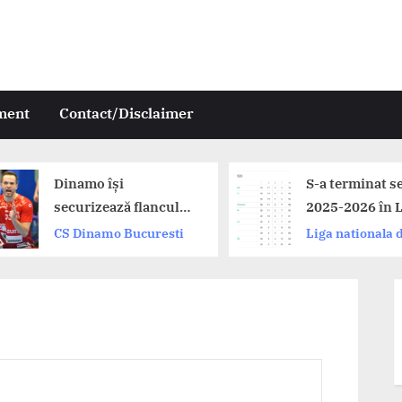
ment
Contact/Disclaimer
Dinamo își
S-a terminat s
securizează flancul
2025-2026 în L
drept: Andrii
Zimbrilor. Din
CS Dinamo Bucuresti
Liga nationala 
Akimenko a prelungit
Buzau și CSM
handbal
cu campioana
București pe 
României!