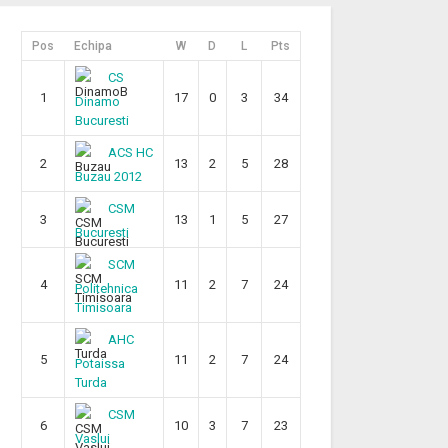
Pos
Echipa
W
D
L
Pts
CS
1
17
0
3
34
Dinamo
Bucuresti
ACS HC
2
13
2
5
28
Buzau 2012
CSM
3
13
1
5
27
Bucuresti
SCM
4
11
2
7
24
Politehnica
Timisoara
AHC
5
11
2
7
24
Potaissa
Turda
CSM
6
10
3
7
23
Vaslui