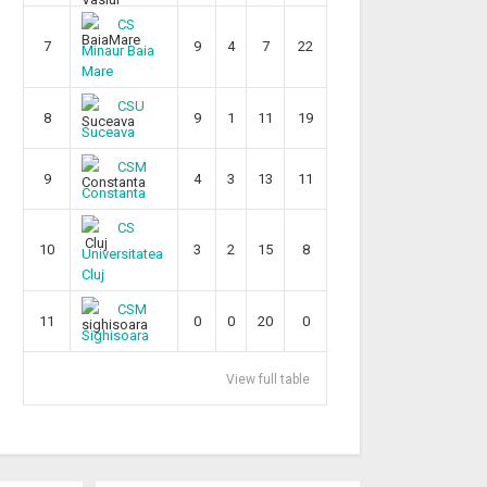
CS
7
9
4
7
22
Minaur Baia
Mare
CSU
8
9
1
11
19
Suceava
CSM
9
4
3
13
11
Constanta
CS
10
3
2
15
8
Universitatea
Cluj
CSM
11
0
0
20
0
Sighisoara
View full table