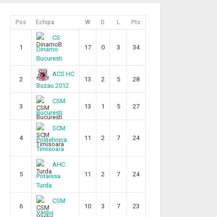
Pos
Echipa
W
D
L
Pts
CS
1
17
0
3
34
Dinamo
Bucuresti
ACS HC
2
13
2
5
28
Buzau 2012
CSM
3
13
1
5
27
Bucuresti
SCM
4
11
2
7
24
Politehnica
Timisoara
AHC
5
11
2
7
24
Potaissa
Turda
CSM
6
10
3
7
23
Vaslui