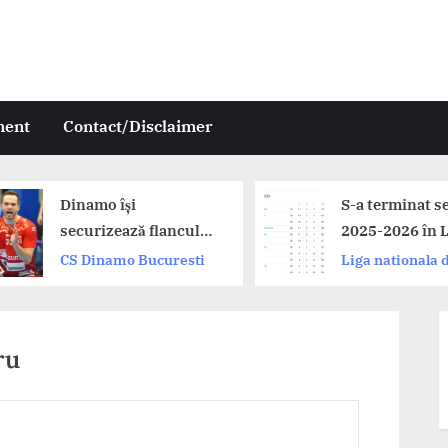
ment
Contact/Disclaimer
S-a terminat sezonul
ancul
2025-2026 în Liga
Zimbrilor. Dinamo,
resti
Liga nationala de
elungit
Buzau și CSM
handbal
București pe podium.
ru