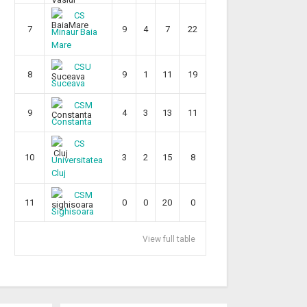
CS
7
9
4
7
22
Minaur Baia
Mare
CSU
8
9
1
11
19
Suceava
CSM
9
4
3
13
11
Constanta
CS
10
3
2
15
8
Universitatea
Cluj
CSM
11
0
0
20
0
Sighisoara
View full table