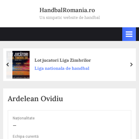
Skip
HandbalRomania.ro
to
Un simpatic website de handbal
content
Din
Lot jucatori Liga Zimbrilor
Ak
prev
nex
Liga nationala de handbal
Ro
CS
Ardelean Ovidiu
Naționalitate
—
Echipa curentă