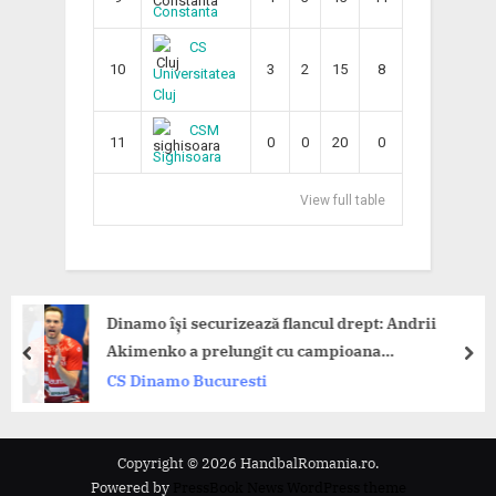
Constanta
CS
10
3
2
15
8
Universitatea
Cluj
CSM
11
0
0
20
0
Sighisoara
View full table
namo își securizează flancul drept: Andrii
Din
kimenko a prelungit cu campioana
Tim
prev
nex
omâniei!
S Dinamo Bucuresti
CS
Copyright © 2026 HandbalRomania.ro.
Powered by
PressBook News WordPress theme