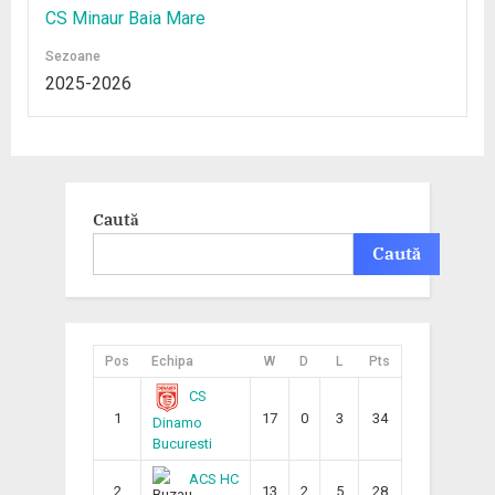
CS Minaur Baia Mare
Sezoane
2025-2026
Caută
Caută
Pos
Echipa
W
D
L
Pts
CS
1
17
0
3
34
Dinamo
Bucuresti
ACS HC
2
13
2
5
28