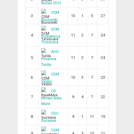
Buzau 2012
CSM
3
13
1
5
27
Bucuresti
SCM
4
11
2
7
24
Politehnica
Timisoara
AHC
5
11
2
7
24
Potaissa
Turda
CSM
6
10
3
7
23
Vaslui
CS
7
9
4
7
22
Minaur Baia
Mare
CSU
8
9
1
11
19
Suceava
CSM
9
4
3
13
11