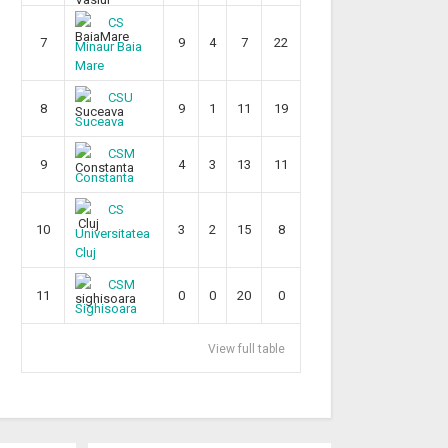
CS
7
9
4
7
22
Minaur Baia
Mare
CSU
8
9
1
11
19
Suceava
CSM
9
4
3
13
11
Constanta
CS
10
3
2
15
8
Universitatea
Cluj
CSM
11
0
0
20
0
Sighisoara
View full table