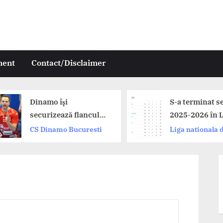
ment
Contact/Disclaimer
amo își
S-a terminat sezonul
urizează flancul
2025-2026 în Liga
pt: Andrii
Zimbrilor. Dinamo,
Dinamo Bucuresti
Liga nationala de
menko a prelungit
Buzau și CSM
handbal
campioana
București pe podium.
âniei!