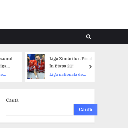
Toggle
search
form
Liga Zimbrilor: Final
Dinamo se 
în Etapa 21!
limită în fa
next
Politehnic
Liga nationala de
CS Dinamo 
în deschid
handbal
nr.21
Caută
Caută