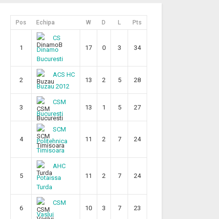
Pos
Echipa
W
D
L
Pts
CS
1
17
0
3
34
Dinamo
Bucuresti
ACS HC
2
13
2
5
28
Buzau 2012
CSM
3
13
1
5
27
Bucuresti
SCM
4
11
2
7
24
Politehnica
Timisoara
AHC
5
11
2
7
24
Potaissa
Turda
CSM
6
10
3
7
23
Vaslui