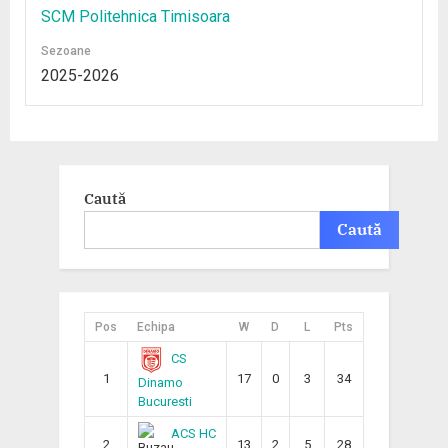
SCM Politehnica Timisoara
Sezoane
2025-2026
Caută
Caută
Pos
Echipa
W
D
L
Pts
CS
1
17
0
3
34
Dinamo
Bucuresti
ACS HC
2
13
2
5
28