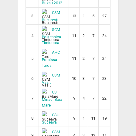
Buzau 2012
CSM
3
13
1
5
27
Bucuresti
SCM
4
11
2
7
24
Politehnica
Timisoara
AHC
5
11
2
7
24
Potaissa
Turda
CSM
6
10
3
7
23
Vaslui
CS
7
9
4
7
22
Minaur Baia
Mare
CSU
8
9
1
11
19
Suceava
CSM
9
4
3
13
11