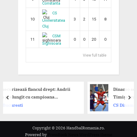
Constanta
CS
10
3
2
15
8
Universitatea
Cluj
CSM
11
0
0
20
0
Sighisoara
View full table
 flancul drept: Andrii
Dinamo se impune la lim
 cu campioana
Timișoara în deschider
prev
nex
CS Dinamo Bucuresti
Copyright © 2026 HandbalRomania.ro.
Powered by
PressBook News WordPress theme