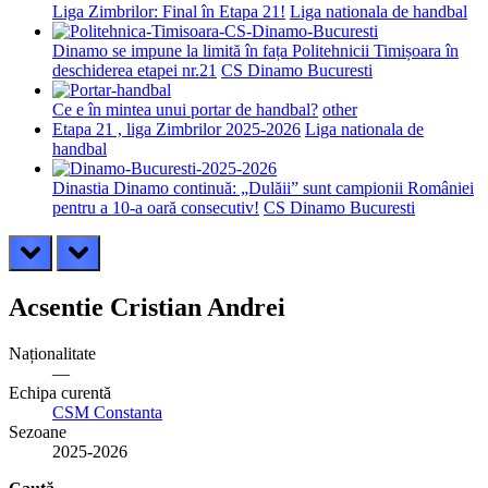
Liga Zimbrilor: Final în Etapa 21!
Liga nationala de handbal
Dinamo se impune la limită în fața Politehnicii Timișoara în
deschiderea etapei nr.21
CS Dinamo Bucuresti
Ce e în mintea unui portar de handbal?
other
Etapa 21 , liga Zimbrilor 2025-2026
Liga nationala de
handbal
Dinastia Dinamo continuă: „Dulăii” sunt campionii României
pentru a 10-a oară consecutiv!
CS Dinamo Bucuresti
prev
next
Acsentie Cristian Andrei
Naționalitate
—
Echipa curentă
CSM Constanta
Sezoane
2025-2026