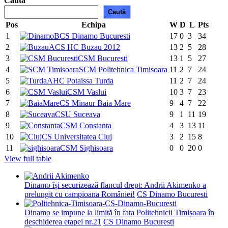
Caută
Caută
Pos
Echipa
W
D
L
Pts
1
CS Dinamo Bucuresti
17
0
3
34
2
ACS HC Buzau 2012
13
2
5
28
3
CSM Bucuresti
13
1
5
27
4
SCM Politehnica Timisoara
11
2
7
24
5
AHC Potaissa Turda
11
2
7
24
6
CSM Vaslui
10
3
7
23
7
CS Minaur Baia Mare
9
4
7
22
8
CSU Suceava
9
1
11
19
9
CSM Constanta
4
3
13
11
10
CS Universitatea Cluj
3
2
15
8
11
CSM Sighisoara
0
0
20
0
View full table
Dinamo își securizează flancul drept: Andrii Akimenko a
prelungit cu campioana României!
CS Dinamo Bucuresti
Dinamo se impune la limită în fața Politehnicii Timișoara în
deschiderea etapei nr.21
CS Dinamo Bucuresti