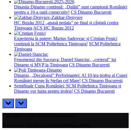
Dinastia Dinamo continuă: „Dulăii” sunt campionii României
pentru a 10-a oară consecutiv!
CS Dinamo Bucuresti
HC Buzău 2012 „apasă pedala” pe final și câștigă contra
Timișoara
ACS HC Buzau 2012
Experiența la putere: Marius Sadoveac și Cristian Fenici
continuă la SCM Politehnica Timișoara!
SCM Politehnica
Timișoara
Fenomenul din Suceava: Daniel Stanciuc, „creierul” lui
Dinamo și MVP la Timișoara
CS Dinamo Bucuresti
Dinamo, „Decalogul” Performanței: Al 10-lea trofeu al Cupei
României merge în Ștefan cel Mare!
CS Dinamo Bucuresti
Semifinale Cupa României: SCM Politehnica Timișoara și
Dinamo vor lupta pentru trofeu!
CS Dinamo Bucuresti
prev
next
Copyright © 2026 HandbalRomania.ro.
Powered by
PressBook News WordPress theme