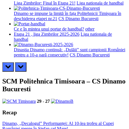
Liga Zimbrilor: Final în Etapa 21!
Liga nationala de handbal
Dinamo se impune la limită în fața Politehnicii Timișoara în
deschiderea etapei nr.21
CS Dinamo Bucuresti
Ce e în mintea unui portar de handbal?
other
Etapa 21 , liga Zimbrilor 2025-2026
Liga nationala de
handbal
Dinastia Dinamo continuă: „Dulăii” sunt campionii României
pentru a 10-a oară consecutiv!
CS Dinamo Bucuresti
prev
next
SCM Politehnica Timisoara – CS Dinamo
Bucuresti
29
-
27
Recap
Dinamo, „Decalogul” Performanței: Al 10-lea trofeu al Cupei
României merge în Ștefan cel Mare!