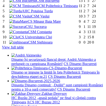
3
CSM Bucuresti
13
1
5
27
4
SCM Politehnica Timisoara
11
2
7
24
5
AHC Potaissa Turda
11
2
7
24
6
CSM Vaslui
10
3
7
23
7
CS Minaur Baia Mare
9
4
7
22
8
CSU Suceava
9
1
11
19
9
CSM Constanta
4
3
13
11
10
CS Universitatea Cluj
3
2
15
8
11
CSM Sighisoara
0
0
20
0
View full table
Dinamo își securizează flancul drept: Andrii Akimenko a
prelungit cu campioana României!
CS Dinamo Bucuresti
Dinamo se impune la limită în fața Politehnicii Timișoara în
deschiderea etapei nr.21
CS Dinamo Bucuresti
Dinastia Dinamo continuă: „Dulăii” sunt campionii României
pentru a 10-a oară consecutiv!
CS Dinamo Bucuresti
HC Buzău 2012 „apasă pedala” pe final și câștigă contra
Timișoara
ACS HC Buzau 2012