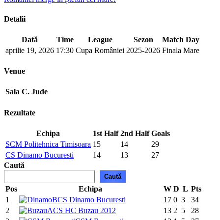
Detalii
Dată
Time
League
Sezon
Match Day
aprilie 19, 2026
17:30
Cupa României
2025-2026
Finala Mare
Venue
Sala C. Jude
Rezultate
Echipa
1st Half
2nd Half
Goals
SCM Politehnica Timisoara
15
14
29
CS Dinamo Bucuresti
14
13
27
Caută
Caută
Pos
Echipa
W
D
L
Pts
1
CS Dinamo Bucuresti
17
0
3
34
2
ACS HC Buzau 2012
13
2
5
28