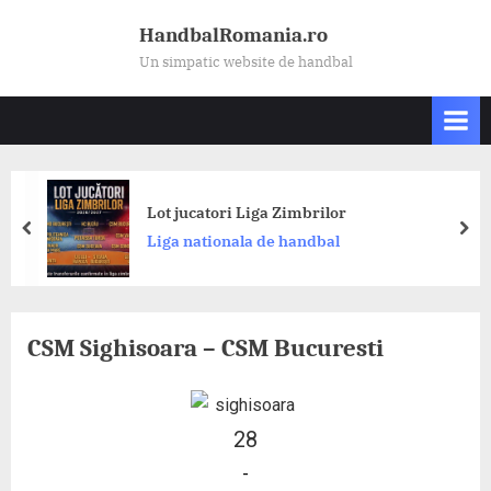
Skip
HandbalRomania.ro
to
Un simpatic website de handbal
content
Din
Lot jucatori Liga Zimbrilor
Ak
prev
nex
Liga nationala de handbal
Ro
CS
CSM Sighisoara – CSM Bucuresti
28
-