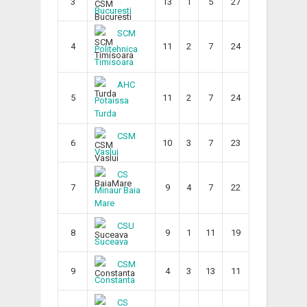
3
13
1
5
27
Bucuresti
SCM
4
11
2
7
24
Politehnica
Timisoara
AHC
5
11
2
7
24
Potaissa
Turda
CSM
6
10
3
7
23
Vaslui
CS
7
9
4
7
22
Minaur Baia
Mare
CSU
8
9
1
11
19
Suceava
CSM
9
4
3
13
11
Constanta
CS