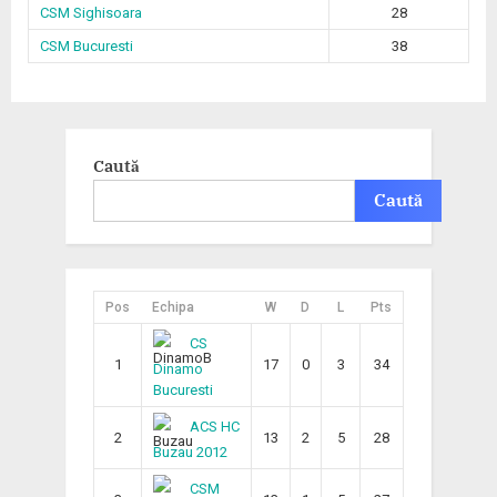
CSM Sighisoara
28
CSM Bucuresti
38
Caută
Caută
Pos
Echipa
W
D
L
Pts
CS
1
17
0
3
34
Dinamo
Bucuresti
ACS HC
2
13
2
5
28
Buzau 2012
CSM