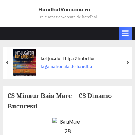
Skip
HandbalRomania.ro
to
Un simpatic website de handbal
content
Lot jucatori Liga Zimbrilor
prev
nex
Liga nationala de handbal
CS Minaur Baia Mare – CS Dinamo
Bucuresti
28