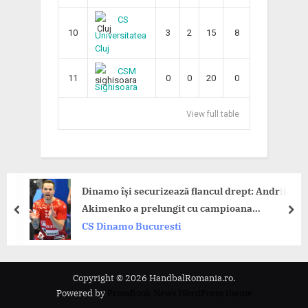
CS
10
3
2
15
8
Universitatea
Cluj
CSM
11
0
0
20
0
Sighisoara
View full table
Dinamo își securizează flancul drept: Andrii
Akimenko a prelungit cu campioana
prev
nex
României!
CS Dinamo Bucuresti
Copyright © 2026 HandbalRomania.ro.
Powered by
PressBook News WordPress theme