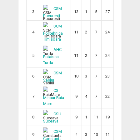
CSM
3
13
1
5
27
Bucuresti
SCM
4
11
2
7
24
Politehnica
Timisoara
AHC
5
11
2
7
24
Potaissa
Turda
CSM
6
10
3
7
23
Vaslui
CS
7
9
4
7
22
Minaur Baia
Mare
CSU
8
9
1
11
19
Suceava
CSM
9
4
3
13
11
Constanta