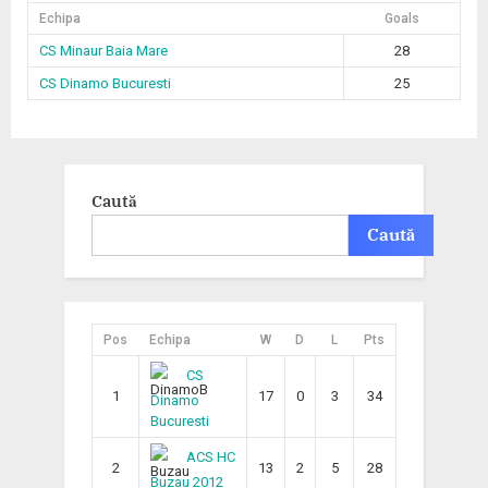
Echipa
Goals
CS Minaur Baia Mare
28
CS Dinamo Bucuresti
25
Caută
Caută
Pos
Echipa
W
D
L
Pts
CS
1
17
0
3
34
Dinamo
Bucuresti
ACS HC
2
13
2
5
28
Buzau 2012