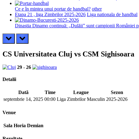
Ce e în mintea unui portar de handbal?
other
Etapa 21 , liga Zimbrilor 2025-2026
Liga nationala de handbal
Dinastia Dinamo continuă: „Dulăii” sunt campionii României pe
prev
next
CS Universitatea Cluj vs CSM Sighisoara
29
-
26
Detalii
Dată
Time
League
Sezon
septembrie 14, 2025
00:00
Liga Zimbrilor Masculin
2025-2026
Venue
Sala Horia Demian
Rezultate