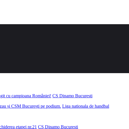
ungit cu campioana României!
CS Dinamo Bucuresti
uzau și CSM București pe podium.
Liga nationala de handbal
chiderea etapei nr.21
CS Dinamo Bucuresti