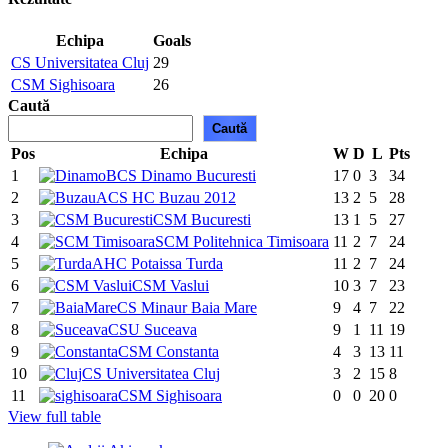
Echipa
Goals
CS Universitatea Cluj
29
CSM Sighisoara
26
Caută
Caută
Pos
Echipa
W
D
L
Pts
1
CS Dinamo Bucuresti
17
0
3
34
2
ACS HC Buzau 2012
13
2
5
28
3
CSM Bucuresti
13
1
5
27
4
SCM Politehnica Timisoara
11
2
7
24
5
AHC Potaissa Turda
11
2
7
24
6
CSM Vaslui
10
3
7
23
7
CS Minaur Baia Mare
9
4
7
22
8
CSU Suceava
9
1
11
19
9
CSM Constanta
4
3
13
11
10
CS Universitatea Cluj
3
2
15
8
11
CSM Sighisoara
0
0
20
0
View full table