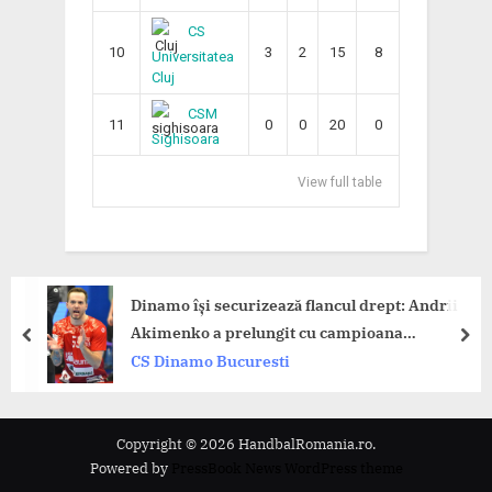
CS
10
3
2
15
8
Universitatea
Cluj
CSM
11
0
0
20
0
Sighisoara
View full table
namo își securizează flancul drept: Andrii
Din
kimenko a prelungit cu campioana
Tim
prev
nex
omâniei!
S Dinamo Bucuresti
CS
Copyright © 2026 HandbalRomania.ro.
Powered by
PressBook News WordPress theme