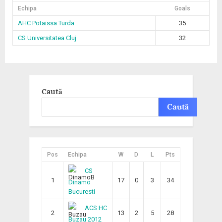
Echipa
Goals
AHC Potaissa Turda
35
CS Universitatea Cluj
32
Caută
Caută
Pos
Echipa
W
D
L
Pts
CS
1
17
0
3
34
Dinamo
Bucuresti
ACS HC
2
13
2
5
28
Buzau 2012