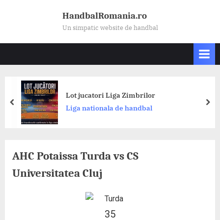
Skip
HandbalRomania.ro
to
Un simpatic website de handbal
content
Dinam
t jucatori Liga Zimbrilor
Akim
prev
nex
ga nationala de handbal
Româ
CS D
AHC Potaissa Turda vs CS
Universitatea Cluj
35