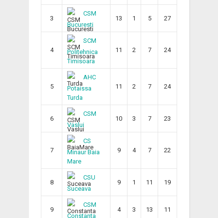
CSM
3
13
1
5
27
Bucuresti
SCM
4
11
2
7
24
Politehnica
Timisoara
AHC
5
11
2
7
24
Potaissa
Turda
CSM
6
10
3
7
23
Vaslui
CS
7
9
4
7
22
Minaur Baia
Mare
CSU
8
9
1
11
19
Suceava
CSM
9
4
3
13
11
Constanta