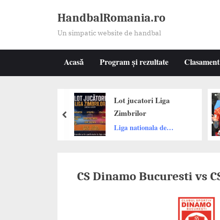
Skip
HandbalRomania.ro
to
Un simpatic website de handbal
content
Acasă
Program și rezultate
Clasament
Lot jucatori Liga
Di
 sunt
Zimbrilor
fl
prev
i
Ak
i
Liga nationala de
CS
c
handbal
R
CS Dinamo Bucuresti vs C