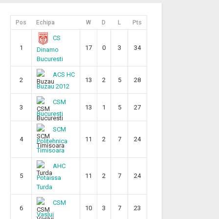
Pos
Echipa
W
D
L
Pts
CS
1
17
0
3
34
Dinamo
Bucuresti
ACS HC
2
13
2
5
28
Buzau 2012
CSM
3
13
1
5
27
Bucuresti
SCM
4
11
2
7
24
Politehnica
Timisoara
AHC
5
11
2
7
24
Potaissa
Turda
CSM
6
10
3
7
23
Vaslui