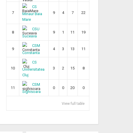
CS
7
9
4
7
22
Minaur Baia
Mare
CSU
8
9
1
11
19
Suceava
CSM
9
4
3
13
11
Constanta
CS
10
3
2
15
8
Universitatea
Cluj
CSM
11
0
0
20
0
Sighisoara
View full table