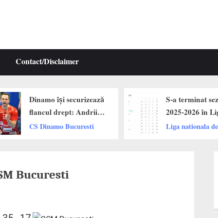
Contact/Disclaimer
namo își securizează
S-a terminat sezonul
ancul drept: Andrii
2025-2026 în Liga
imenko a prelungit
Zimbrilor. Dinamo,
 Dinamo Bucuresti
Liga nationala de handbal
u campioana
Buzau și CSM
omâniei!
București pe podium.
SM Bucuresti
35
17