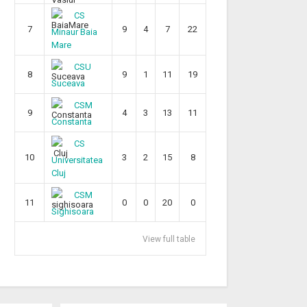
CS
7
9
4
7
22
Minaur Baia
Mare
CSU
8
9
1
11
19
Suceava
CSM
9
4
3
13
11
Constanta
CS
10
3
2
15
8
Universitatea
Cluj
CSM
11
0
0
20
0
Sighisoara
View full table