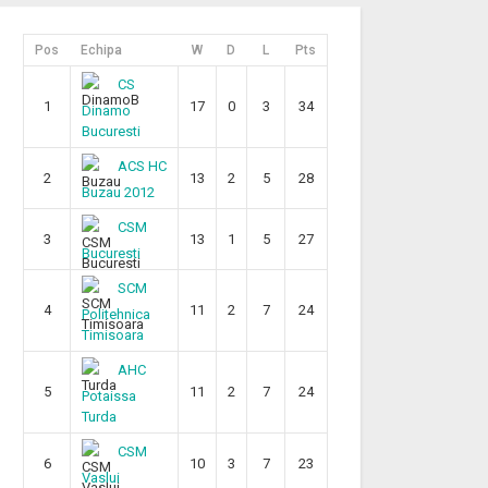
Pos
Echipa
W
D
L
Pts
CS
1
17
0
3
34
Dinamo
Bucuresti
ACS HC
2
13
2
5
28
Buzau 2012
CSM
3
13
1
5
27
Bucuresti
SCM
4
11
2
7
24
Politehnica
Timisoara
AHC
5
11
2
7
24
Potaissa
Turda
CSM
6
10
3
7
23
Vaslui