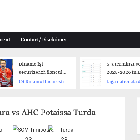
ment
Contact/Disclaimer
Dinamo își
S-a terminat s
securizează flancul
2025-2026 în L
drept: Andrii
Zimbrilor. Din
CS Dinamo Bucuresti
Liga nationala 
Akimenko a prelungit
Buzau și CSM
handbal
cu campioana
București pe 
României!
ara vs AHC Potaissa Turda
23
23