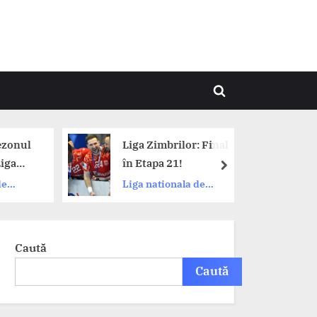
Toggle
search
form
ezonul
Liga Zimbrilor: Final
iga
în Etapa 21!
next
amo,
de
Liga nationala de
handbal
podium.
Caută
Caută