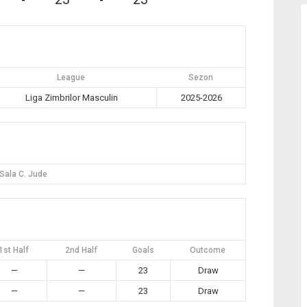
-
-
League
Sezon
Liga Zimbrilor Masculin
2025-2026
Sala C. Jude
1st Half
2nd Half
Goals
Outcome
—
—
23
Draw
—
—
23
Draw