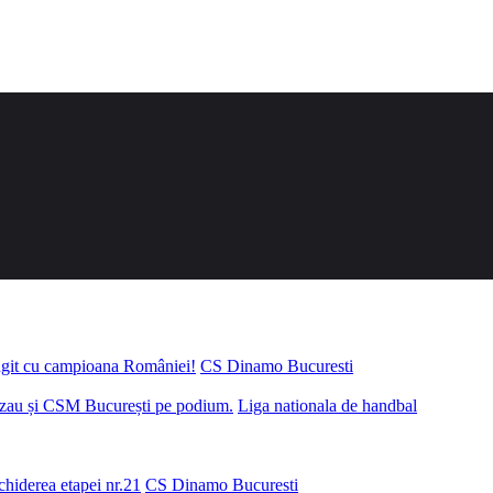
ungit cu campioana României!
CS Dinamo Bucuresti
uzau și CSM București pe podium.
Liga nationala de handbal
chiderea etapei nr.21
CS Dinamo Bucuresti