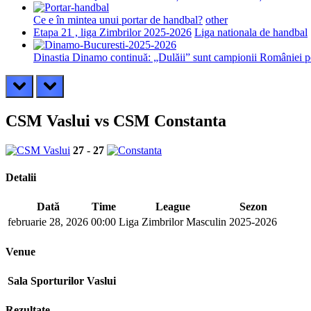
Ce e în mintea unui portar de handbal?
other
Etapa 21 , liga Zimbrilor 2025-2026
Liga nationala de handbal
Dinastia Dinamo continuă: „Dulăii” sunt campionii României pe
prev
next
CSM Vaslui vs CSM Constanta
27
-
27
Detalii
Dată
Time
League
Sezon
februarie 28, 2026
00:00
Liga Zimbrilor Masculin
2025-2026
Venue
Sala Sporturilor Vaslui
Rezultate