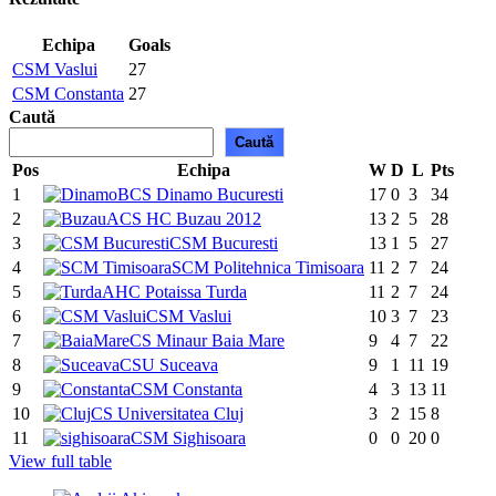
Echipa
Goals
CSM Vaslui
27
CSM Constanta
27
Caută
Caută
Pos
Echipa
W
D
L
Pts
1
CS Dinamo Bucuresti
17
0
3
34
2
ACS HC Buzau 2012
13
2
5
28
3
CSM Bucuresti
13
1
5
27
4
SCM Politehnica Timisoara
11
2
7
24
5
AHC Potaissa Turda
11
2
7
24
6
CSM Vaslui
10
3
7
23
7
CS Minaur Baia Mare
9
4
7
22
8
CSU Suceava
9
1
11
19
9
CSM Constanta
4
3
13
11
10
CS Universitatea Cluj
3
2
15
8
11
CSM Sighisoara
0
0
20
0
View full table